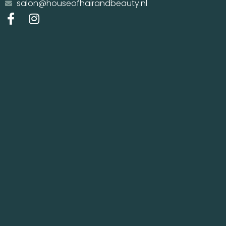
salon@houseofhairandbeauty.nl