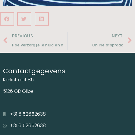
PREVIOUS
NEXT
Hoe verzorg je je huid en haar het beste na al die zonuren?
Online afspraak
Contactgegevens
Kerkstraat 85
5126 GB Gilze
+31 6 52652638
+31 6 52652638