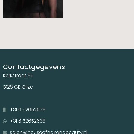
Contactgegevens
Kerkstraat 85
5126 GB Gilze
+31 6 52652638
+31 6 52652638
salon@houseofhairandbeauty.nl