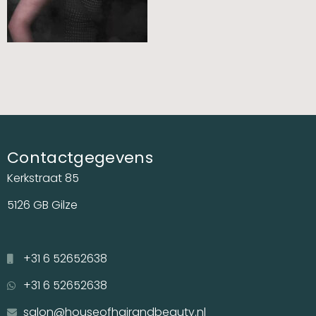
Contactgegevens
Kerkstraat 85
5126 GB Gilze
+31 6 52652638
+31 6 52652638
salon@houseofhairandbeauty.nl