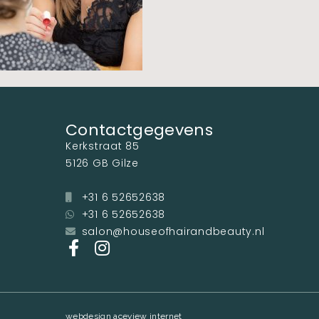
Contactgegevens
Kerkstraat 85
5126 GB Gilze
+31 6 52652638
+31 6 52652638
salon@houseofhairandbeauty.nl
webdesign aceview internet