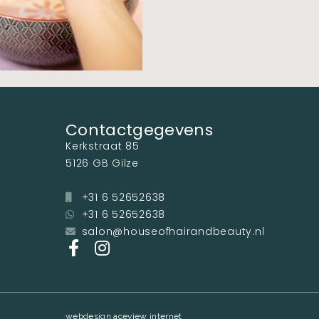
Contactgegevens
Kerkstraat 85
5126 GB Gilze
+31 6 52652638
+31 6 52652638
salon@houseofhairandbeauty.nl
webdesign aceview internet