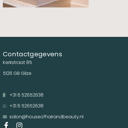
Contactgegevens
Kerkstraat 85
5126 GB Gilze
+31 6 52652638
+31 6 52652638
salon@houseofhairandbeauty.nl