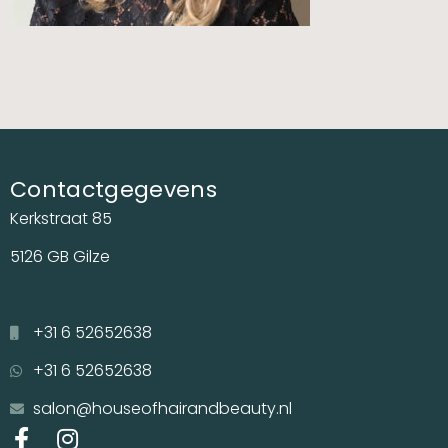
Contactgegevens
Kerkstraat 85
5126 GB Gilze
+31 6 52652638
+31 6 52652638
salon@houseofhairandbeauty.nl