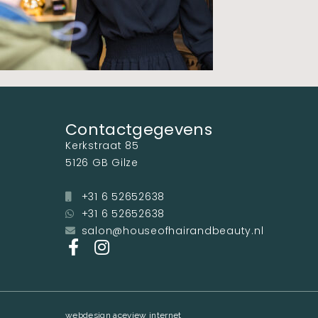
Contactgegevens
Kerkstraat 85
5126 GB Gilze
+31 6 52652638
+31 6 52652638
salon@houseofhairandbeauty.nl
webdesign aceview internet