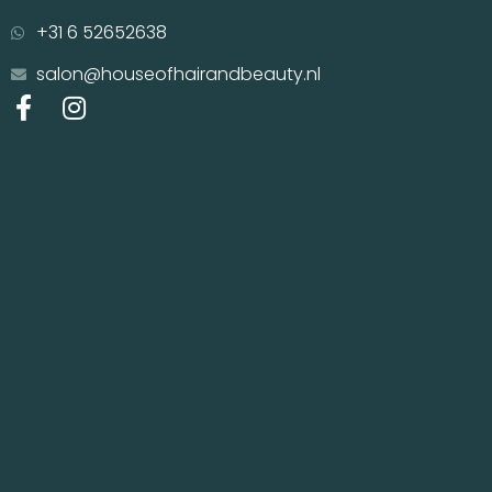
+31 6 52652638
salon@houseofhairandbeauty.nl