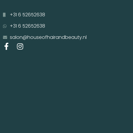
+31 6 52652638
+31 6 52652638
salon@houseofhairandbeauty.nl