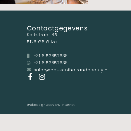
Contactgegevens
Kerkstraat 85
5126 GB Gilze
+31 6 52652638
+31 6 52652638
salon@houseofhairandbeauty.nl
webdesign aceview internet