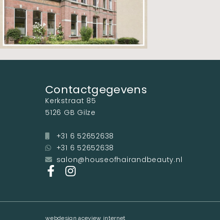
Contactgegevens
Kerkstraat 85
5126 GB Gilze
+31 6 52652638
+31 6 52652638
salon@houseofhairandbeauty.nl
webdesign aceview internet