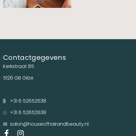
Contactgegevens
Kerkstraat 85
5126 GB Gilze
+31 6 52652638
+31 6 52652638
salon@houseofhairandbeauty.nl