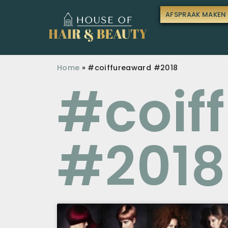
AFSPRAAK MAKEN
AFSPRAAK MAKEN
Home
»
#coiffureaward #2018
#coif
#2018