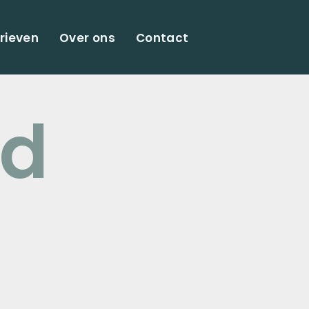
rieven
Over ons
Contact
rd