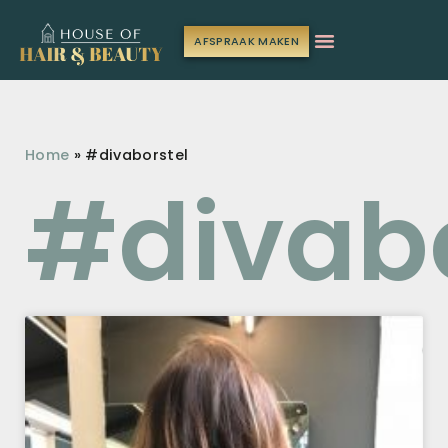
AFSPRAAK MAKEN
Home
»
#divaborstel
#divabo