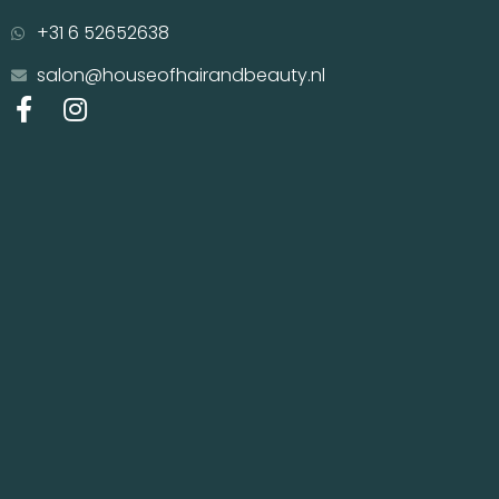
+31 6 52652638
salon@houseofhairandbeauty.nl