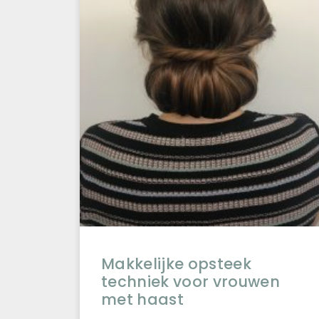
Makkelijke opsteek
techniek voor vrouwen
met haast