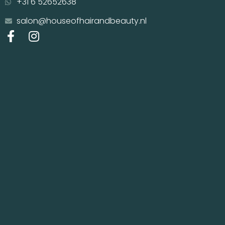
+31 6 52652638
salon@houseofhairandbeauty.nl