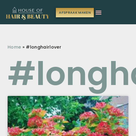
AFSPRAAK MAKEN
Home
»
#longhairlover
#longha